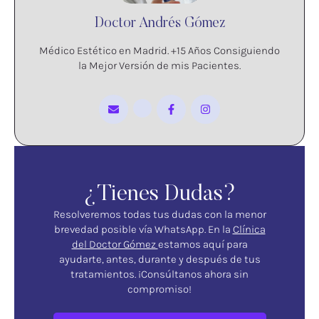
Doctor Andrés Gómez
Médico Estético en Madrid. +15 Años Consiguiendo
la Mejor Versión de mis Pacientes.
¿Tienes Dudas?
Resolveremos todas tus dudas con la menor
brevedad posible vía WhatsApp. En la
Clínica
del Doctor Gómez
estamos aquí para
ayudarte, antes, durante y después de tus
tratamientos. ¡Consúltanos ahora sin
compromiso!