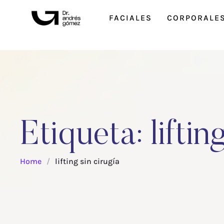
FACIALES
CORPORALE
Etiqueta:
liftin
Home
/
lifting sin cirugía