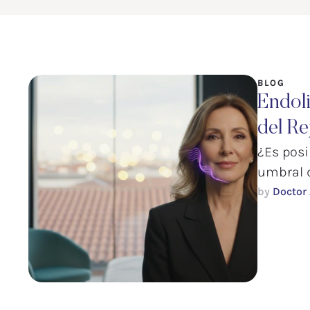
BLOG
Endoli
del Re
¿Es posi
umbral d
by 
Doctor