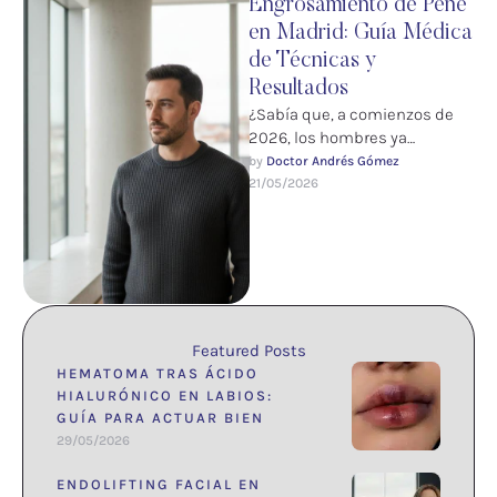
Engrosamiento de Pene
en Madrid: Guía Médica
de Técnicas y
Resultados
¿Sabía que, a comienzos de
2026, los hombres ya
representan el 15% de todas
by 
Doctor Andrés Gómez
las intervenciones estéticas
21/05/2026
realizadas …
Featured Posts
HEMATOMA TRAS ÁCIDO
HIALURÓNICO EN LABIOS:
GUÍA PARA ACTUAR BIEN
29/05/2026
ENDOLIFTING FACIAL EN