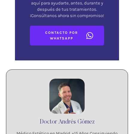
aquí para ayudarte, antes, durante y
después de tus tratamientos.
¡Consúltanos ahora sin compromiso!
CONTACTO POR
WHATSAPP
Doctor Andrés Gómez
Médico Estético en Madrid. +15 Años Consiguiendo